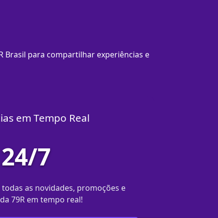
Brasil para compartilhar experiências e
cias em Tempo Real
24/7
e todas as novidades, promoções e
 da 79R em tempo real!