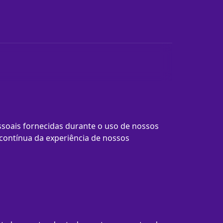
ssoais fornecidas durante o uso de nossos
 contínua da experiência de nossos