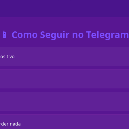
📱 Como Seguir no Telegram
ositivo
erder nada