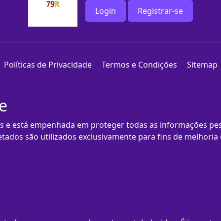
Login
Registrar-se
Políticas de Privacidade
Termos e Condições
Sitemap
de
ios e está empenhada em proteger todas as informações pe
tados são utilizados exclusivamente para fins de melhoria