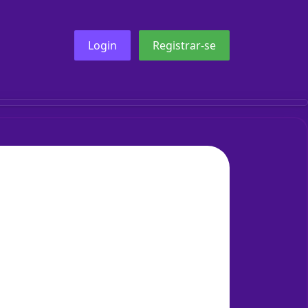
Login
Registrar-se