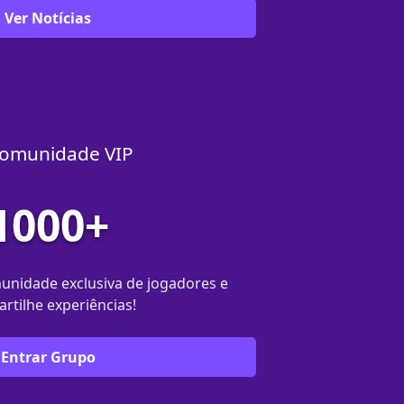
Ver Notícias
Comunidade VIP
1000+
unidade exclusiva de jogadores e
rtilhe experiências!
Entrar Grupo