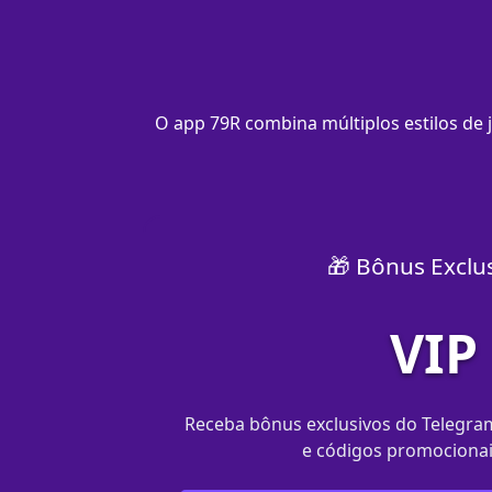
O app 79R combina múltiplos estilos de
🎁 Bônus Exclu
VIP
Receba bônus exclusivos do Telegra
e códigos promocionai