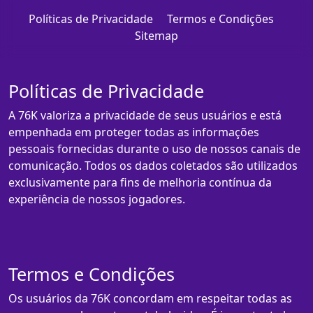
Políticas de Privacidade
Termos e Condições
Sitemap
Políticas de Privacidade
A 76K valoriza a privacidade de seus usuários e está
empenhada em proteger todas as informações
pessoais fornecidas durante o uso de nossos canais de
comunicação. Todos os dados coletados são utilizados
exclusivamente para fins de melhoria contínua da
experiência de nossos jogadores.
Termos e Condições
Os usuários da 76K concordam em respeitar todas as