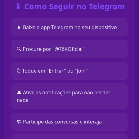
📱 Como Seguir no Telegram
📱 Baixe o app Telegram no seu dispositivo
🔍 Procure por "@76KOficial"
👆 Toque em "Entrar" ou "Join"
🔔 Ative as notificações para não perder
nada
💬 Participe das conversas e interaja