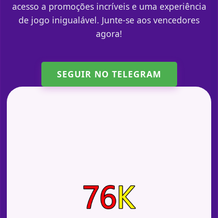
acesso a promoções incríveis e uma experiência
de jogo inigualável. Junte-se aos vencedores
agora!
SEGUIR NO TELEGRAM