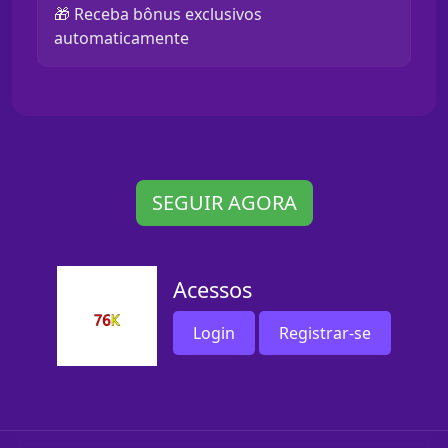
🎁 Receba bônus exclusivos
automaticamente
SEGUIR AGORA
Acessos
Login
Registrar-se