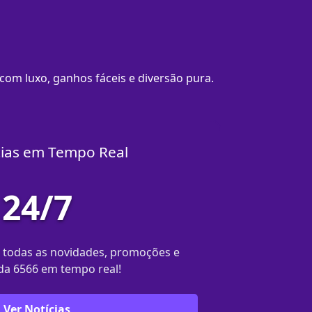
com luxo, ganhos fáceis e diversão pura.
cias em Tempo Real
24/7
e todas as novidades, promoções e
da 6566 em tempo real!
Ver Notícias