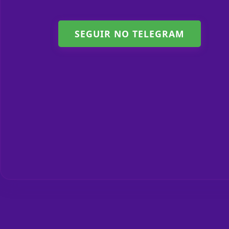
SEGUIR NO TELEGRAM