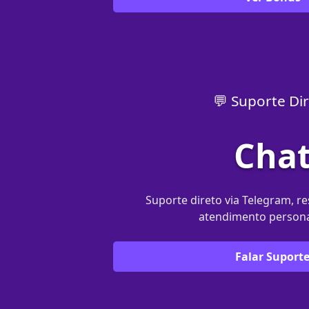
💬 Suporte Di
Cha
Suporte direto via Telegram, r
atendimento persona
Falar Suport