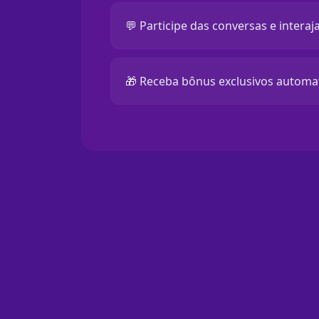
💬 Participe das conversas e interaj
🎁 Receba bônus exclusivos autom