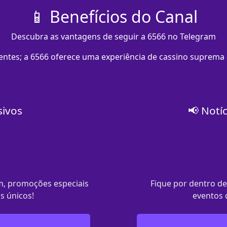
📱 Benefícios do Canal
Descubra as vantagens de seguir a 6566 no Telegram
entes; a 6566 oferece uma experiência de cassino suprema 
sivos
📢 Notí
m, promoções especiais
Fique por dentro d
s únicos!
eventos 