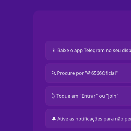
📱 Baixe o app Telegram no seu disp
🔍 Procure por "@6566Oficial"
👆 Toque em "Entrar" ou "Join"
🔔 Ative as notificações para não p