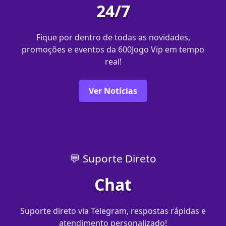
24/7
Fique por dentro de todas as novidades,
promoções e eventos da 600Jogo Vip em tempo
real!
Ver Notícias
💬 Suporte Direto
Chat
Suporte direto via Telegram, respostas rápidas e
atendimento personalizado!