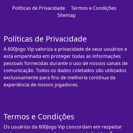
Políticas de Privacidade
Termos e Condições
Sitemap
Políticas de Privacidade
A 600Jogo Vip valoriza a privacidade de seus usuários e
está empenhada em proteger todas as informações
pessoais fornecidas durante o uso de nossos canais de
comunicação. Todos os dados coletados são utilizados
exclusivamente para fins de melhoria contínua da
experiência de nossos jogadores.
Termos e Condições
Os usuários da 600Jogo Vip concordam em respeitar