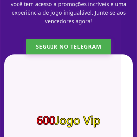
você tem acesso a promoções incríveis e uma
experiência de jogo inigualável. Junte-se aos
vencedores agora!
SEGUIR NO TELEGRAM