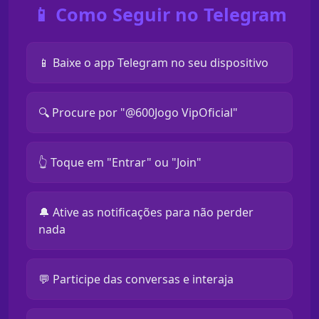
📱 Como Seguir no Telegram
📱 Baixe o app Telegram no seu dispositivo
🔍 Procure por "@600Jogo VipOficial"
👆 Toque em "Entrar" ou "Join"
🔔 Ative as notificações para não perder
nada
💬 Participe das conversas e interaja